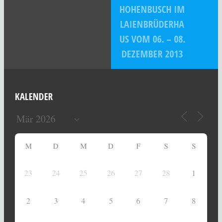
HOHENBUSCH IM
LAIENBRÜDERHA
US VOM 06. – 08.
DEZEMBER 2013
KALENDER
M
D
M
D
F
S
S
23
24
25
26
27
28
1
2
3
4
5
6
7
8