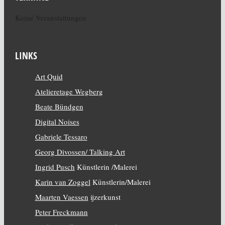
Keine Veranstaltungen
LINKS
Art Quid
Atelieretage Wegberg
Beate Bündgen
Digital Noises
Gabriele Tessaro
Georg Divossen/ Talking Art
Ingrid Pusch
Künstlerin /Malerei
Karin van Zoggel
Künstlerin/Malerei
Maarten Vaessen
ijzerkunst
Peter Freckmann