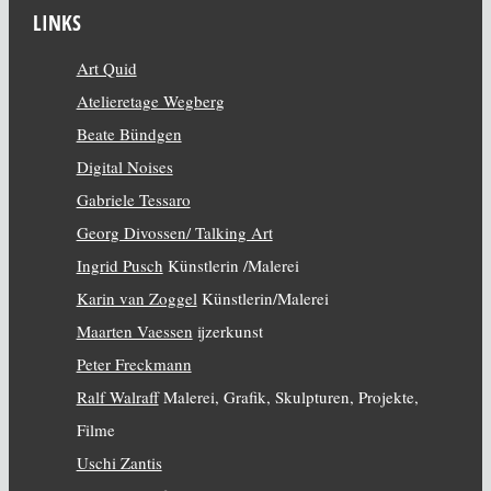
LINKS
Art Quid
Atelieretage Wegberg
Beate Bündgen
Digital Noises
Gabriele Tessaro
Georg Divossen/ Talking Art
Ingrid Pusch
Künstlerin /Malerei
Karin van Zoggel
Künstlerin/Malerei
Maarten Vaessen
ijzerkunst
Peter Freckmann
Ralf Walraff
Malerei, Grafik, Skulpturen, Projekte,
Filme
Uschi Zantis