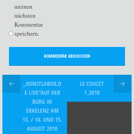
meinen
nächsten
Kommentar
speichern.
„KUNSTLABOR.D
LE COULET
E LIVE“AUF DER
1_2010
BURG IN
ERKELENZ AM
13. / 14. UND 15.
AUGUST 2010