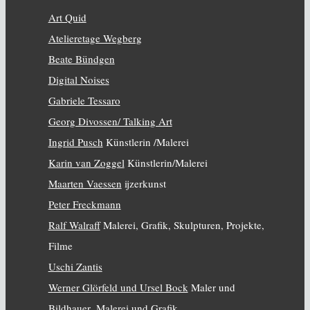
Art Quid
Atelieretage Wegberg
Beate Bündgen
Digital Noises
Gabriele Tessaro
Georg Divossen/ Talking Art
Ingrid Pusch
Künstlerin /Malerei
Karin van Zoggel
Künstlerin/Malerei
Maarten Vaessen
ijzerkunst
Peter Freckmann
Ralf Walraff
Malerei, Grafik, Skulpturen, Projekte,
Filme
Uschi Zantis
Werner Glörfeld und Ursel Bock
Maler und
Bildhauer_Malerei und Grafik