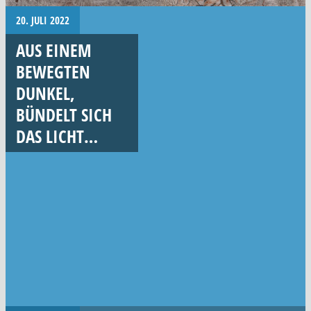
20. JULI 2022
AUS EINEM
BEWEGTEN
DUNKEL,
BÜNDELT SICH
DAS LICHT…