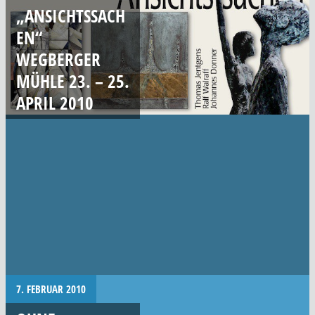
„ANSICHTSSACH
EN“
WEGBERGER
MÜHLE 23. – 25.
APRIL 2010
7. FEBRUAR 2010